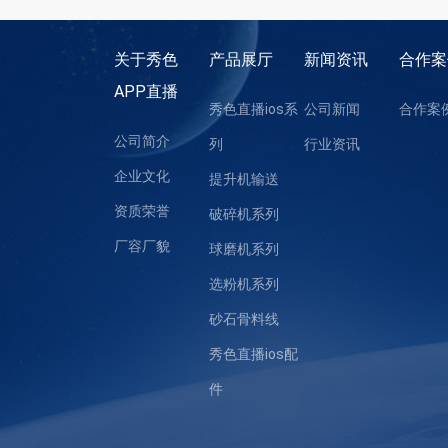
域。它的主要作用是通过过滤布袋将
空气中的粉尘颗粒过滤掉，从而达
关于秀色
产品展厅
新闻资讯
合作案
到净化空气的目的......
APP直播
秀色直播ios系
公司新闻
合作案
公司简介
列
行业资讯
企业文化
提升机输送
资质荣誉
破碎机系列
厂容厂貌
球磨机系列
选粉机系列
砂石骨料线
秀色直播ios配
件